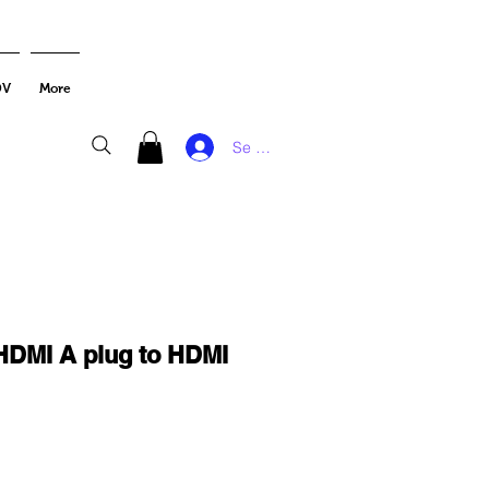
DV
More
Se connecter
HDMI A plug to HDMI