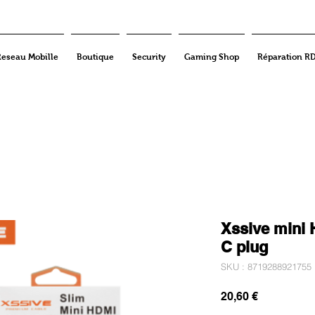
Reseau Mobille
Boutique
Security
Gaming Shop
Réparation R
Xssive mini 
C plug
SKU : 8719288921755
Prix
20,60 €