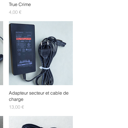
Aperçu rapide
True Crime
Prix
4,00 €
Aperçu rapide
Adapteur secteur et cable de
charge
Prix
13,00 €