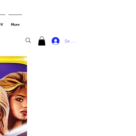
DV
More
Se connecter