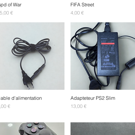
Aperçu rapide
Aperçu rapide
pd of War
FIFA Street
rix
Prix
5,00 €
4,00 €
Aperçu rapide
Aperçu rapide
able d'alimentation
Adapteteur PS2 Slim
rix
Prix
,00 €
13,00 €