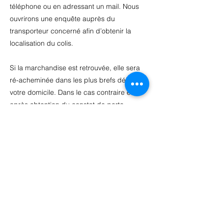
téléphone ou en adressant un mail. Nous
ouvrirons une enquête auprès du
transporteur concerné afin d’obtenir la
localisation du colis.
Si la marchandise est retrouvée, elle sera
ré-acheminée dans les plus brefs délais à
votre domicile. Dans le cas contraire et
après obtention du constat de perte
déclaré par le transporteur, nous ré-
expédierons ce(s) produit(s) ou en cas
d’indisponibilité définitive, nous vous
rembourserons les sommes encaissées,
selon les modalités des présentes
conditions générales de vente.
Il est rappelé qu’aucun remboursement
ou renvoi du produit ne pourra être