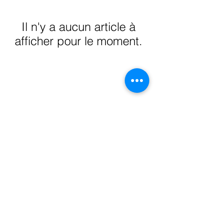
Il n'y a aucun article à
afficher pour le moment.
Il n'y a aucun article à
afficher pour le moment.
Rue Léon Theodor, 8 1090 Jette
©2017 ishop.brussels
+32 (02) 335.36.36