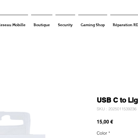
Reseau Mobille
Boutique
Security
Gaming Shop
Réparation R
USB C to Lig
SKU : 2025011539236
Prix
15,00 €
Color
*