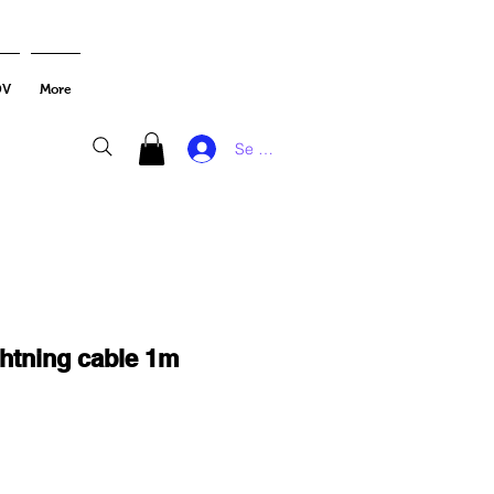
DV
More
Se connecter
htning cable 1m