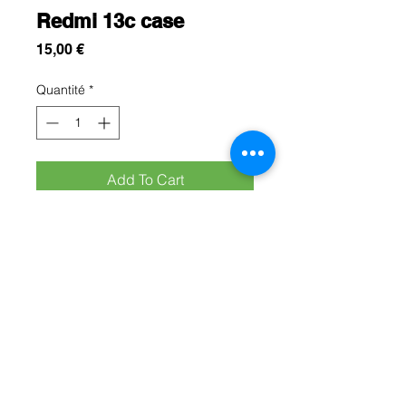
Redmi 13c case
Prix
15,00 €
Quantité
*
Add To Cart
Cette protection est conçue pour
protégez efficacement votre redmi
13c contre les chocs, les rayures et
les chutes du quotidien
Rue Léon Theodor, 8 1090 Jette
©2017 ishop.brussels
+32 (02) 335.36.36