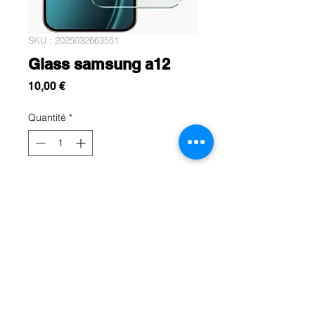
SKU : 2025032663551
Glass samsung a12
Prix
10,00 €
Quantité
*
Add To Cart
Protéger l'écran de votre samsung
A12 avec se verre trempé résistance
premium
Rue Léon Theodor, 8 1090 Jette