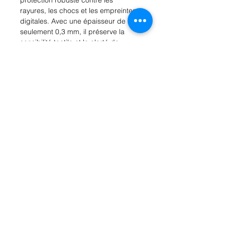
rayures, les chocs et les empreintes 
digitales. Avec une épaisseur de 
seulement 0,3 mm, il préserve la 
sensibilité tactile et la clarté de 
l'écran de votre montre. La 
technologie anti-empreintes digitales 
garantit que votre écran reste propre 
et net en tout temps. Facile à 
installer, ce protecteur est conçu 
pour s'adapter parfaitement à votre 
montre 38mm, offrant une protection 
fiable au quotidien. Commandez 
votre protecteur d'écran Baseus dès 
aujourd'hui et gardez votre montre 
intelligente en parfait état.
Rue Léon Theodor, 8 1090 Jette
©2017 ishop.brussels
+32 (02) 335.36.36