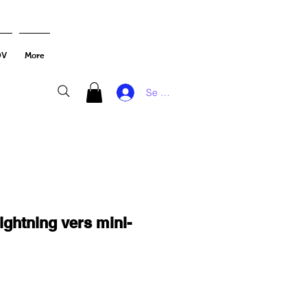
DV
More
Se connecter
ightning vers mini-