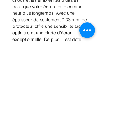
pour que votre écran reste comme 
neuf plus longtemps. Avec une 
épaisseur de seulement 0,33 mm, ce 
protecteur offre une sensibilité tactile 
optimale et une clarté d'écran 
exceptionnelle. De plus, il est doté 
d'un revêtement anti-reflets pour que 
vous puissiez utiliser votre iPhone en 
plein soleil sans problème. 
L'installation est facile et sans bulles 
grâce à la technologie avancée 
d'auto-adhésion. Protégez votre 
investissement avec ce verre trempé 
pour iPhone 13 Pro Max.
Tempered glass pour iphone
13pro max
Protéger l'écran de votre iphone 13
avec ce verre trempé ultra-résistant.