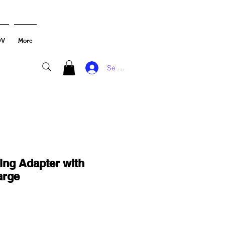
DV
More
Se connecter
ing Adapter with
arge