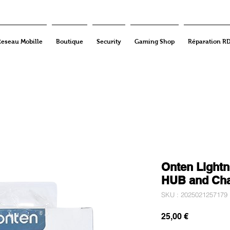
Reseau Mobille
Boutique
Security
Gaming Shop
Réparation R
Onten Lightn
HUB and Ch
SKU : 2025021257179
Prix
25,00 €