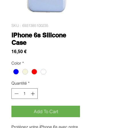
SKU : 6931385100235
iPhone 6s Silicone
Case
Prix
16,50 €
Color
*
Quantité
*
Add To Cart
Protégez votre iPhone 6s avec notre 