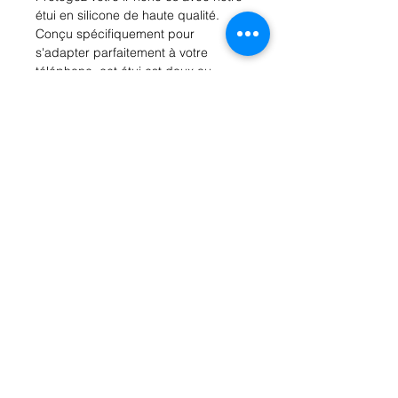
étui en silicone de haute qualité. 
Conçu spécifiquement pour 
s'adapter parfaitement à votre 
téléphone, cet étui est doux au 
toucher et offre une prise en main 
confortable. La silicone flexible offre 
une protection supplémentaire 
contre les chocs, les rayures et les 
chutes accidentelles. De plus, la 
finition mate donne à votre téléphone 
un aspect élégant et moderne. 
Disponible en plusieurs couleurs 
vives, cet étui en silicone est un 
accessoire parfait pour protéger et 
personnaliser votre iPhone 6s.
Rue Léon Theodor, 8 1090 Jette
©2017 ishop.brussels
+32 (02) 335.36.36