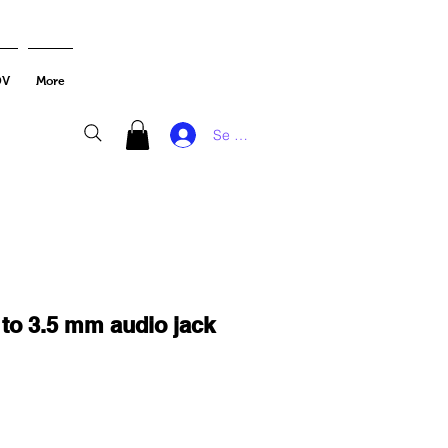
DV
More
Se connecter
 to 3.5 mm audio jack