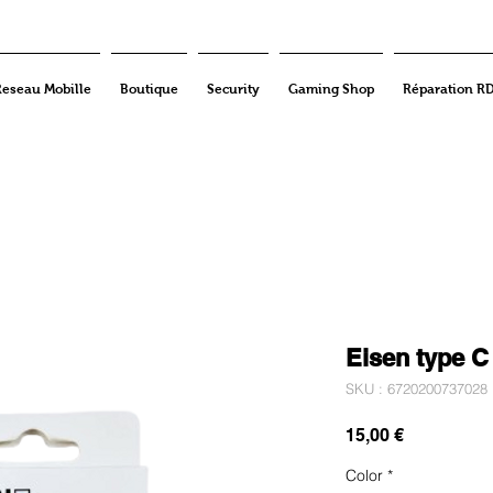
Reseau Mobille
Boutique
Security
Gaming Shop
Réparation R
Eisen type C
SKU : 6720200737028
Prix
15,00 €
Color
*